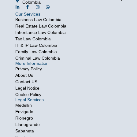
Colombia
L
F
I
W
i
a
n
h
Our Services
n
c
s
a
k
e
t
t
Business Law Colombia
e
b
a
s
Real Estate Law Colombia
d
o
g
a
i
o
r
p
Inheritance Law Colombia
n
k
a
p
Tax Law Colombia
-
-
m
i
f
IT & IP Law Colombia
n
Family Law Colombia
Criminal Law Colombia
More Information
Privacy Policy
About Us
Contact US
Legal Notice
Cookie Policy
Legal Services
Medellín
Envigado
Rionegro
Llanogrande
Sabaneta