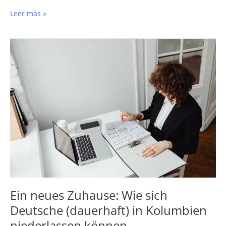
Leer más »
Ein
neues
Zuhause:
Wie
sich
Deutsche
(dauerhaft)
in
Kolumbien
niederlassen
können
Ein neues Zuhause: Wie sich
Deutsche (dauerhaft) in Kolumbien
niederlassen können