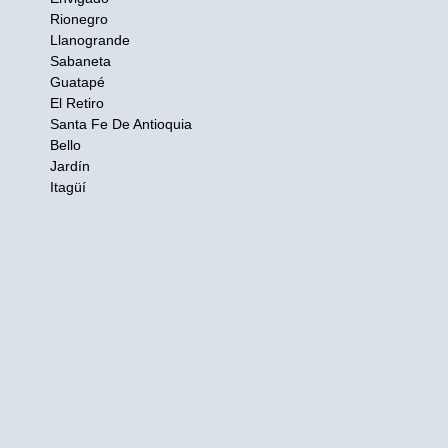
Rionegro
Llanogrande
Sabaneta
Guatapé
El Retiro
Santa Fe De Antioquia
Bello
Jardín
Itagüí