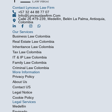
Contact Lynceus Law Firm
+57 32 44 88 77 07
Info@lynceuslawfirm.com
Calle 26 #79-239, Medellín, Belén La Palma, Antioquia,
Colombia
L
F
I
W
i
a
n
h
Our Services
n
c
s
a
k
e
t
t
Business Law Colombia
e
b
a
s
Real Estate Law Colombia
d
o
g
a
i
o
r
p
Inheritance Law Colombia
n
k
a
p
Tax Law Colombia
-
-
m
i
f
IT & IP Law Colombia
n
Family Law Colombia
Criminal Law Colombia
More Information
Privacy Policy
About Us
Contact US
Legal Notice
Cookie Policy
Legal Services
Medellín
Envigado