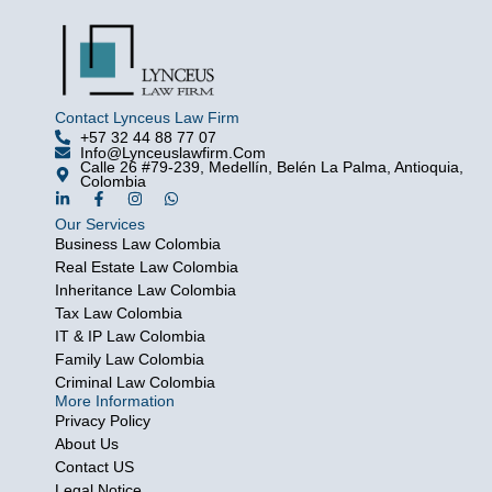
Contact Lynceus Law Firm
+57 32 44 88 77 07
Info@lynceuslawfirm.com
Calle 26 #79-239, Medellín, Belén La Palma, Antioquia,
Colombia
L
F
I
W
i
a
n
h
Our Services
n
c
s
a
k
e
t
t
Business Law Colombia
e
b
a
s
Real Estate Law Colombia
d
o
g
a
i
o
r
p
Inheritance Law Colombia
n
k
a
p
Tax Law Colombia
-
-
m
i
f
IT & IP Law Colombia
n
Family Law Colombia
Criminal Law Colombia
More Information
Privacy Policy
About Us
Contact US
Legal Notice