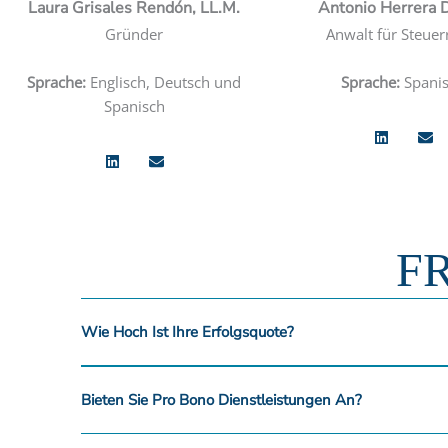
Laura Grisales Rendón, LL.M.
Antonio Herrera 
Gründer
Anwalt für Steuer
Sprache:
Englisch, Deutsch und
Sprache:
Spani
Spanisch
L
B
L
B
i
r
i
r
n
i
n
i
k
e
k
e
e
f
e
f
F
d
u
d
u
i
m
i
m
n
s
n
s
c
Wie Hoch Ist Ihre Erfolgsquote?
c
h
h
l
Bieten Sie Pro Bono Dienstleistungen An?
l
a
a
g