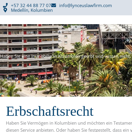
Inhalt
Zum
+57 32 44 88 77 07
info@lynceuslawfirm.com
springen
Medellín, Kolumbien
Inhalt
springen
Haben Sie eine Immobilie in Kolumbien geerbt und wissen nicht, wa
Erbschaftsrecht
Haben Sie Vermögen in Kolumbien und möchten ein Testament
diesen Service anbieten. Oder haben Sie festgestellt, dass ein