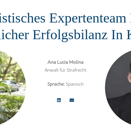
istisches Expertenteam
icher Erfolgsbilanz In
Ana Lucia Molina
Anwalt für Strafrecht
Sprache:
Spanisch
L
B
i
r
n
i
k
e
e
f