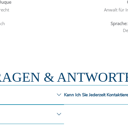
Duque
d
u
recht
Anwalt für I
i
m
n
s
sch
Sprache:
c
De
h
l
a
g
RAGEN & ANTWORT
Kann Ich Sie Jederzeit Kontaktier