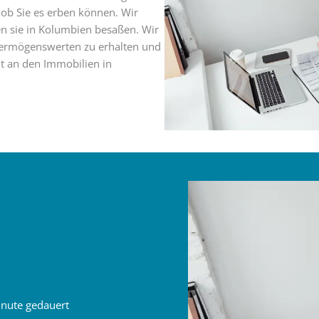
ob Sie es erben können. Wir
 sie in Kolumbien besaßen. Wir
 Vermögenswerten zu erhalten und
ht an den Immobilien in
Minute gedauert